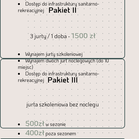
Dostęp do infrastruktury sanitarno-
Pakiet II
rekreacyjnej
1500 zł
3 jurty / 1 doba -
Wynajem jurty szkoleniowej
Wynajem dwóch jurt noclegowych (do 10
miejsc)
Dostęp do infrastruktury sanitarno-
Pakiet III
rekreacyjnej
jurta szkoleniowa bez noclegu
500zł
w sezonie
400zł
poza sezonem